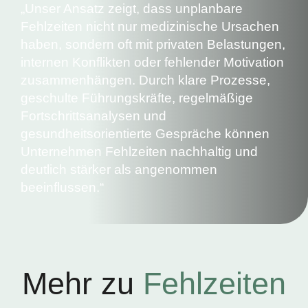
„Unser Ansatz zeigt, dass unplanbare
Fehlzeiten nicht nur medizinische Ursachen
haben, sondern oft mit privaten Belastungen,
internen Konflikten oder fehlender Motivation
zusammenhängen. Durch klare Prozesse,
geschulte Führungskräfte, regelmäßige
Fortschrittsanalysen und
gesundheitsorientierte Gespräche können
Unternehmen Fehlzeiten nachhaltig und
deutlich stärker als angenommen
beeinflussen.“
Mehr zu
Fehlzeiten